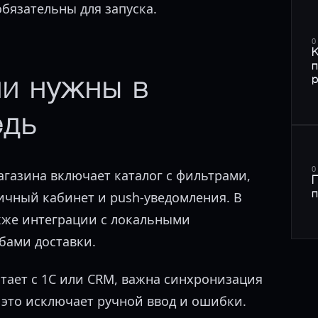
бязательны для запуска.
0
К
п
р
и нужны в
едь
0
агазина включает каталог с фильтрами,
П
п
личный кабинет и push-уведомления. В
кже интеграции с локальными
бами доставки.
отает с 1С или CRM, важна синхронизация
— это исключает ручной ввод и ошибки.