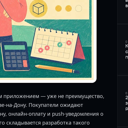
в
0
К
с
п
0
м приложением — уже не преимущество,
2
з
ове-на-Дону. Покупатели ожидают
ну, онлайн-оплату и push-уведомления о
его складывается разработка такого