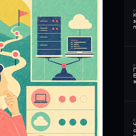
0
К
з
п
0
П
E
э
0
Ч
с