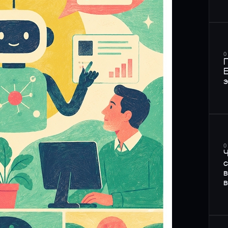
0
П
E
э
0
Ч
с
в