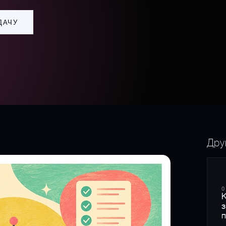
ДАЧУ
Дру
0
К
з
п