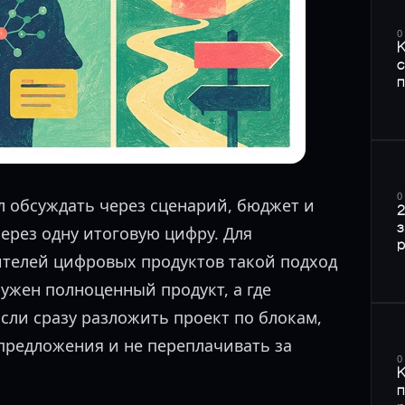
0
К
с
п
0
л обсуждать через сценарий, бюджет и
2
з
через одну итоговую цифру. Для
ителей цифровых продуктов такой подход
нужен полноценный продукт, а где
сли сразу разложить проект по блокам,
предложения и не переплачивать за
0
К
п