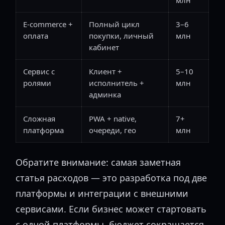
млн
E-commerce +
Полный цикл
3–6
оплата
покупки, личный
млн
кабинет
Сервис с
Клиент +
5–10
ролями
исполнитель +
млн
админка
Сложная
PWA + native,
7+
платформа
очереди, гео
млн
Обратите внимание: самая заметная
статья расходов — это разработка под две
платформы и интеграции с внешними
сервисами. Если бизнес может стартовать
с одной платформы, бюджет сокращается