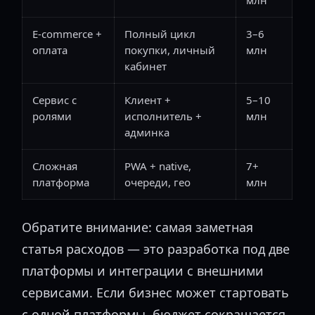
млн
E-commerce +
Полный цикл
3–6
оплата
покупки, личный
млн
кабинет
Сервис с
Клиент +
5–10
ролями
исполнитель +
млн
админка
Сложная
PWA + native,
7+
платформа
очереди, гео
млн
Обратите внимание: самая заметная
статья расходов — это разработка под две
платформы и интеграции с внешними
сервисами. Если бизнес может стартовать
с одной платформы, бюджет сокращается